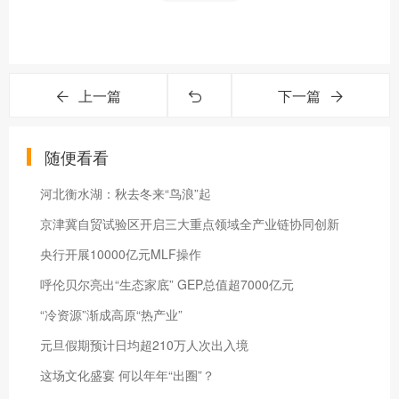
上一篇
下一篇
随便看看
河北衡水湖：秋去冬来“鸟浪”起
京津冀自贸试验区开启三大重点领域全产业链协同创新
央行开展10000亿元MLF操作
呼伦贝尔亮出“生态家底” GEP总值超7000亿元
“冷资源”渐成高原“热产业”
元旦假期预计日均超210万人次出入境
这场文化盛宴 何以年年“出圈”？