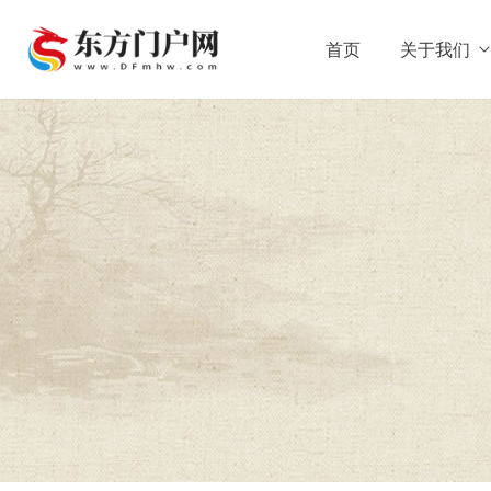
首页
关于我们