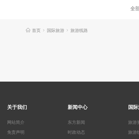
全
首页
国际旅游
旅游线路
关于我们
新闻中心
国际
网站简介
东方新闻
旅游
免责声明
时政动态
旅游