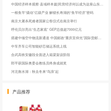
中国经济样本观察·县域样本篇|民营经济何以成为这座山东小城“最亮名片”？
一根鱼竿“撬动”亿级产业 解锁长寿湖的“鱼竿经济”密码
南京大屠杀死难者国家公祭仪式在南京举行
呼伦贝尔亮出“生态家底” GEP总值超7000亿元
搭建中缅空中物流新通道 中国邮政“重庆至仰光”国际货邮航线首航
中车齐车公司智能砂芯储运系统上线
合武高铁安徽段全面进入箱梁架设阶段
郎平获国际奥委会教练员终身成就奖
河北衡水湖：秋去冬来“鸟浪”起
产品推荐