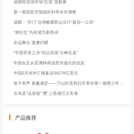
成都荷花池市场“红装”迎新春
新一期贷款市场报价利率未作调整
成都：“开门”治堵畅通群众出行“最后一公里”
“准社交”为何成为新热词
全运舞台 港澳闪耀
“中国苔茶之乡”何以实现“古树生金”
中国女足从亚洲杯两连胜传递出的信息
中国2月末外汇储备达34278亿美元
落子有声 童趣满堂——万山区贵苑社区举办第一届青少年五子棋争霸赛
古埃及“法老猫”“爬”上香港巴士车身
产品推荐