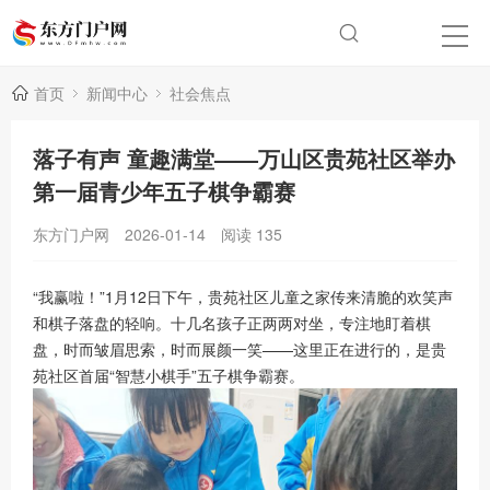
首页
新闻中心
社会焦点
落子有声 童趣满堂——万山区贵苑社区举办
第一届青少年五子棋争霸赛
东方门户网
2026-01-14
阅读
135
“我赢啦！”1月12日下午，贵苑社区儿童之家传来清脆的欢笑声
和棋子落盘的轻响。十几名孩子正两两对坐，专注地盯着棋
盘，时而皱眉思索，时而展颜一笑——这里正在进行的，是贵
苑社区首届“智慧小棋手”五子棋争霸赛。