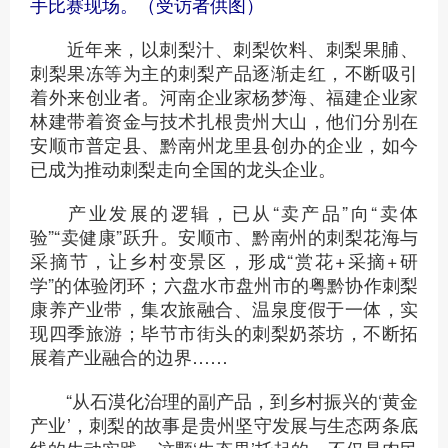
手比赛现场。（受访者供图）
近年来，以刺梨汁、刺梨饮料、刺梨果脯、
刺梨果冻等为主的刺梨产品逐渐走红，不断吸引
着外来创业者。河南企业家杨梦海、福建企业家
林建带着资金与技术扎根贵州大山，他们分别在
安顺市普定县、黔南州龙里县创办的企业，如今
已成为推动刺梨走向全国的龙头企业。
产业发展的逻辑，已从“卖产品”向“卖体
验”“卖健康”跃升。安顺市、黔南州的刺梨花海与
采摘节，让乡村变景区，形成“赏花+采摘+研
学”的体验闭环；六盘水市盘州市的粤黔协作刺梨
康养产业带，集农旅融合、温泉度假于一体，实
现四季旅游；毕节市街头的刺梨奶茶坊，不断拓
展着产业融合的边界……
“从石漠化治理的副产品，到乡村振兴的‘黄金
产业’，刺梨的故事是贵州坚守发展与生态两条底