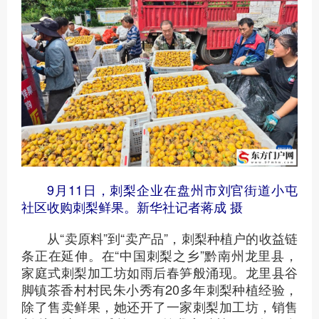
9月11日，刺梨企业在盘州市刘官街道小屯
社区收购刺梨鲜果。新华社记者蒋成 摄
从“卖原料”到“卖产品”，刺梨种植户的收益链
条正在延伸。在“中国刺梨之乡”黔南州龙里县，
家庭式刺梨加工坊如雨后春笋般涌现。龙里县谷
脚镇茶香村村民朱小秀有20多年刺梨种植经验，
除了售卖鲜果，她还开了一家刺梨加工坊，销售