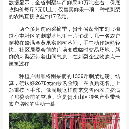
数据显示，全省刺梨年产鲜果40万吨左右，保底
收购价每斤2元以上，仅售卖鲜果一项，种植刺梨
的农民直接收益约17亿元。
两个多月前的采摘季，贵州省盘州市刘官街
道小屯社区的刺梨基地里一片忙碌，几十名农户
穿梭在缀满金黄果实的树丛间，手中动作娴熟轻
快。社区居委会前的广场变成临时交易场地，新
鲜的刺梨还带着山间气息，在刺梨企业收购点一
筐筐过秤。
种植户周顺将刚采摘的1339斤刺梨过磅、结
算，确认好2678元的收购金额，在收购花名册上
郑重按下手印。像周顺这样前来交售的农户挤满
了居委会前的空地，这是贵州山区特色产业带动
农户增收的生动一幕。