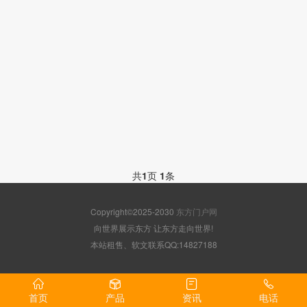
共
1
页
1
条
Copyright©2025-2030
东方门户网
向世界展示东方 让东方走向世界!
本站租售、软文联系QQ:14827188
首页
产品
资讯
电话