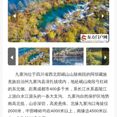
九寨沟位于四川省西北部岷山山脉南段的阿坝藏族
羌族自治州九寨沟县漳扎镇境内，地处岷山南段弓杠岭
的东北侧。距离成都市400多千米，系长江水系嘉陵江
上游白水江源头的一条大支沟。 九寨沟自然保护区地势
南高北低，山谷深切，高差悬殊。北缘九寨沟口海拔仅
2000米，中部峰岭均在4000米以上，南缘达4500米以