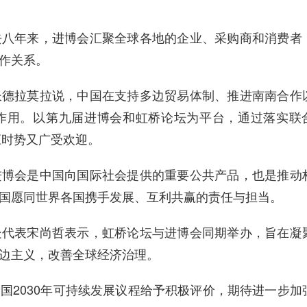
年来，进博会汇聚全球各地的企业、采购商和消费者
作关系。
拉莫拉说，中国在支持多边贸易体制、推进南南合作
作用。以第九届进博会和虹桥论坛为平台，通过落实联
应时势又广受欢迎。
会是中国向国际社会提供的重要公共产品，也是推动
国愿同世界各国携手发展、互利共赢的责任与担当。
表宋尚哲表示，虹桥论坛与进博会同期举办，旨在凝
边主义，改善全球经济治理。
2030年可持续发展议程给予积极评价，期待进一步加